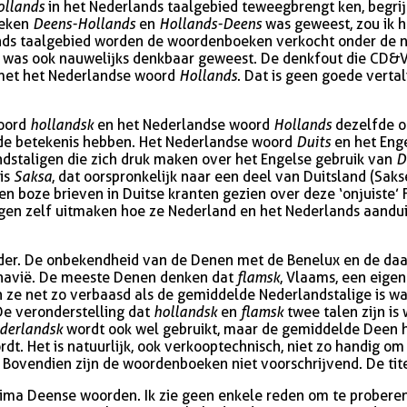
ollands
in het Nederlands taalgebied teweegbrengt ken, begrij
oeken
Deens-Hollands
en
Hollands-Deens
was geweest, zou ik h
rlands taalgebied worden de woordenboeken verkocht onder d
 was ook nauwelijks denkbaar geweest. De denkfout die CD&V
et het Nederlandse woord
Hollands
. Dat is geen goede vertal
woord
hollandsk
en het Nederlandse woord
Hollands
dezelfde o
fde betekenis hebben. Het Nederlandse woord
Duits
en het Eng
ndstaligen die zich druk maken over het Engelse gebruik van
D
 is
Saksa
, dat oorspronkelijk naar een deel van Duitsland (Saks
en boze brieven in Duitse kranten gezien over deze ‘onjuiste’
ogen zelf uitmaken hoe ze Nederland en het Nederlands aandu
kelder. De onbekendheid van de Denen met de Benelux en de da
navië. De meeste Denen denken dat
flamsk
, Vlaams, een eigen
ijn ze net zo verbaasd als de gemiddelde Nederlandstalige is
De veronderstelling dat
hollandsk
en
flamsk
twee talen zijn is w
derlandsk
wordt ook wel gebruikt, maar de gemiddelde Deen he
dt. Het is natuurlijk, ook verkooptechnisch, niet zo handig o
Bovendien zijn de woordenboeken niet voorschrijvend. De titel
ima Deense woorden. Ik zie geen enkele reden om te proberen 