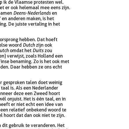
p ik de Vlaamse protesten wel.
et er ook helemaal mee eens zijn.
e namen
Deens-Nederlands
en
 en anderen maken, is het
ing. De juiste vertaling in het
orsprong hebben. Dat hoeft
else woord
Dutch
zijn ook
utch
omdat het
Duits
zou
en) verwijst, zoals Holland een
 Finse benaming. Zo is het ook met
iden. Daar hebben ze ons echt
ar gesproken talen doet weinig
 taal is. Als een Nederlander
 wanneer deze een Zweed hoort
él onjuist. Het is één taal, en in
eft er niet echt een idee van
m een relatief onbekend woord te
 hoort dat dan ook niet te zijn.
dit gebruik te veranderen. Het