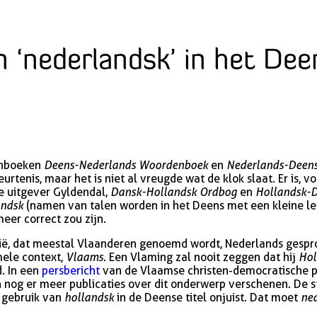
n ‘nederlandsk’ in het Dee
enboeken
Deens-Nederlands Woordenboek
en
Nederlands-Deen
eurtenis, maar het is niet al vreugde wat de klok slaat. Er is,
e uitgever Gyldendal,
Dansk-Hollandsk Ordbog
en
Hollandsk-
andsk
(namen van talen worden in het Deens met een kleine le
meer correct zou zijn.
lgië, dat meestal Vlaanderen genoemd wordt, Nederlands gesp
mele context,
Vlaams
. Een Vlaming zal nooit zeggen dat hij
Hol
d. In een
persbericht
van de Vlaamse christen-democratische p
nog er meer publicaties over dit onderwerp verschenen. De st
t gebruik van
hollandsk
in de Deense titel onjuist. Dat moet
ne