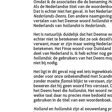
Omdat ik de associaties die de benaming
H
Als de Nederlandse titel van de woordenb
Dat is echter niet het geval. In het Nede
Nederlands-Deens
. Een andere naamgeving
vertalen van het Deense woord
hollandsk
m
Nederlands van
hollandsk
is
Nederlands
.
Het is natuurlijk duidelijk dat het Deense 
echter niet te betekenen dat ze ook dezel
verwant, maar er zijn maar weinig Nederla
betekenen. Het Finse woord voor Duitsland
deel van Nederland is. Ik heb echter nog ge
hollandsk
: de gebruikers van het Deens m
niet bij nodig.
Het ligt in dit geval nog wel iets ingewik
onder voor onze onbekendheid met Scandi
zonder moeite
flamsk
blijkt te verstaan, z
beweren dat hij geen woord Fins verstaat. 
het Deens heet die
hollandsk
. Het woord
ne
welke taal daar nu precies mee bedoeld wor
gebruiken in de titel van een woordenboek. 
Holland
en
hollandsk
zijn al eeuwenlang pr